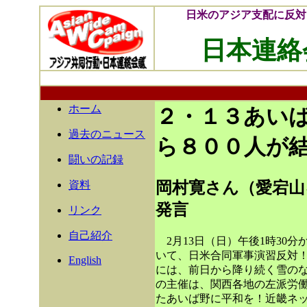
日米のアジア支配に反対
日本連絡
ホーム
２・１３あい
過去のニュース
ら８００人が
闘いの記録
資料
岡村寛さん（愛宕山
発言
リンク
自己紹介
2月13日（日）午後1時30
いて、日米合同軍事演習反対
English
には、前日から降り続く雪のな
の主催は、関西各地の左派労
たあいば野に平和を！近畿ネ