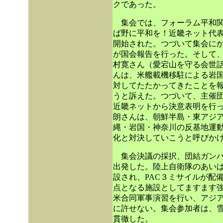
クであった。
集会では、フォーラム平和関
ば野に平和を！近畿ネット代
開始された。つづいて集会に
が国会報告を行った。そして
村寛さん（愛宕山を守る会世
んは、米艦載機移駐による岩
対してたたかってきたことを
うと訴えた。つづいて、主催団
近畿ネットから決意表明を行
朗さんは、朝鮮半島・東アジ
縄・岩国・神奈川の反基地運
化と対決していこうと呼びか
集会決議の採択、団結ガンバ
出発した。陸上自衛隊のあい
設され、PAC３ミサイルが配
点となる施設としてますます
米合同軍事演習を行い、アジ
に許せない。集会参加者は、
貫徹した。