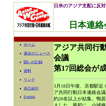
日米のアジア支配に反対
日本連絡
ホーム
アジア共同行
過去のニュース
会議
闘いの記録
資料
リンク
3月18日午後、京都駅
自己紹介
ア共同行動日本連絡会議
English
約20名以上が結集。鴨
ました。最初に、小城修