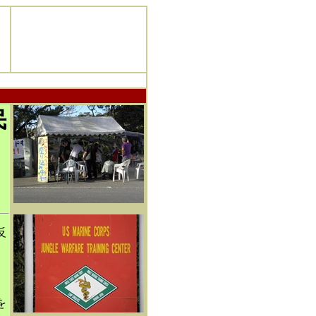
民
沖
反
。
を