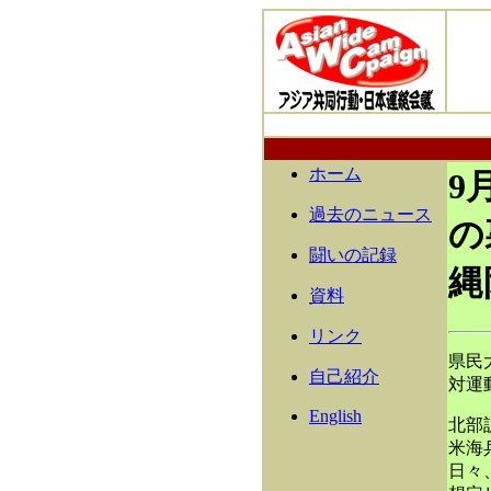
ホーム
9
過去のニュース
の
闘いの記録
縄
資料
リンク
県民
自己紹介
対運
English
北部
米海
日々