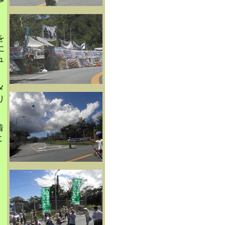
。
を
に
ュ
メ
り
着
に