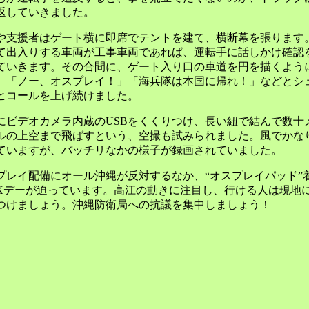
返していきました。
や支援者はゲート横に即席でテントを建て、横断幕を張ります
て出入りする車両が工事車両であれば、運転手に話しかけ確認
ていきます。その合間に、ゲート入り口の車道を円を描くよう
、「ノー、オスプレイ！」「海兵隊は本国に帰れ！」などとシ
ヒコールを上げ続けました。
にビデオカメラ内蔵のUSBをくくりつけ、長い紐で結んで数十
ルの上空まで飛ばすという、空撮も試みられました。風でかな
ていますが、バッチリなかの様子が録画されていました。
プレイ配備にオール沖縄が反対するなか、“オスプレイパッド”
Xデーが迫っています。高江の動きに注目し、行ける人は現地
つけましょう。沖縄防衛局への抗議を集中しましょう！