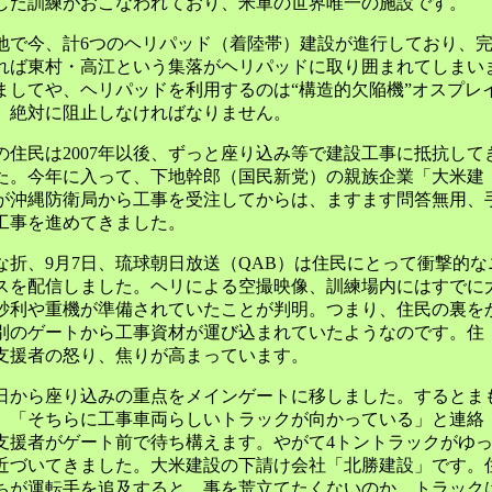
した訓練がおこなわれており、米軍の世界唯一の施設です。
地で今、計6つのヘリパッド（着陸帯）建設が進行しており、
れば東村・高江という集落がヘリパッドに取り囲まれてしまい
ましてや、ヘリパッドを利用するのは“構造的欠陥機”オスプレ
。絶対に阻止しなければなりません。
の住民は2007年以後、ずっと座り込み等で建設工事に抵抗して
た。今年に入って、下地幹郎（国民新党）の親族企業「大米建
が沖縄防衛局から工事を受注してからは、ますます問答無用、
工事を進めてきました。
な折、9月7日、琉球朝日放送（QAB）は住民にとって衝撃的な
スを配信しました。ヘリによる空撮映像、訓練場内にはすでに
砂利や重機が準備されていたことが判明。つまり、住民の裏を
別のゲートから工事資材が運び込まれていたようなのです。住
支援者の怒り、焦りが高まっています。
日から座り込みの重点をメインゲートに移しました。するとま
、「そちらに工事車両らしいトラックが向かっている」と連絡
支援者がゲート前で待ち構えます。やがて4トントラックがゆ
近づいてきました。大米建設の下請け会社「北勝建設」です。
ちが運転手を追及すると、事を荒立てたくないのか、トラック