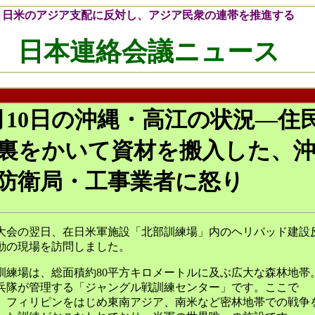
日米のアジア支配に反対し、アジア民衆の連帯を推進する
日本連絡会議ニュース
月10日の沖縄・高江の状況―住
裏をかいて資材を搬入した、
防衛局・工事業者に怒り
大会の翌日、在日米軍施設「北部訓練場」内のヘリパッド建設
動の現場を訪問しました。
訓練場は、総面積約80平方キロメートルに及ぶ広大な森林地帯
兵隊が管理する「ジャングル戦訓練センター」です。ここで
、フィリピンをはじめ東南アジア、南米など密林地帯での戦争