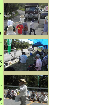
完
ま
イ
き
手
ニ
大
か
も
っ
住
は