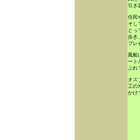
引き
住民
そし
とっ
歩き
プレ
風船
ート
ぶれ
オス
工の
かけ