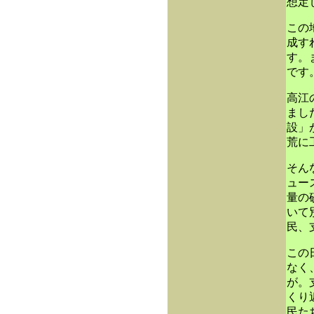
想定
この
成す
す。
です
高江
まし
設」
荒に
そん
ュー
量の
いて
民、
この
なく
が。
くり
民た