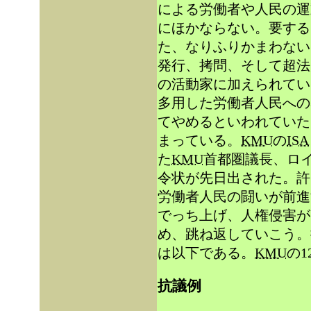
による労働者や人民の運
にほかならない。要する
た、なりふりかまわない
発行、拷問、そして超法
の活動家に加えられてい
多用した労働者人民への
てやめるといわれていた
まっている。
KMU
の
ISA
た
KMU
首都圏議長、ロ
令状が先日出された。許
労働者人民の闘いが前進
でっち上げ、人権侵害が
め、跳ね返していこう。
は以下である。
KMU
の
抗議例