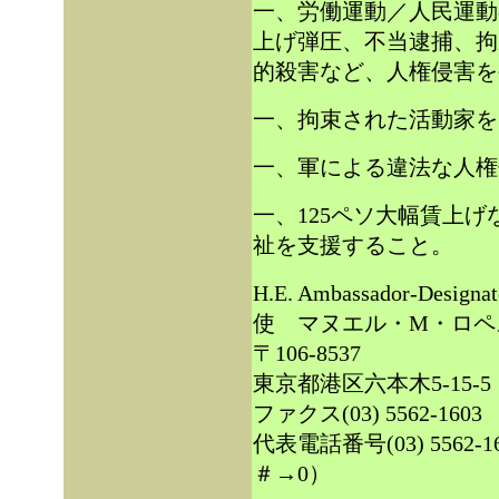
一、労働運動／人民運動
上げ弾圧、不当逮捕、拘
的殺害など、人権侵害を
一、拘束された活動家を
一、軍による違法な人権
一、125ペソ大幅賃上
祉を支援すること。
H.E. Ambassador-Desi
使 マヌエル・M・ロペ
〒106-8537
東京都港区六本木5-15-5
ファクス(03) 5562-1603
代表電話番号(03) 556
＃→0）