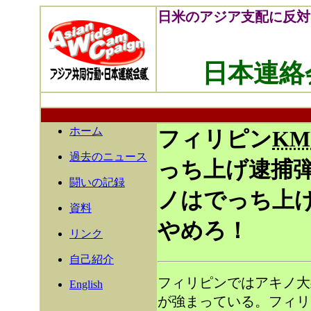
日米のアジア支配に反対
日本連絡
ホーム
フィリピン
KM
過去のニュース
っち上げ逮捕
闘いの記録
ノはでっち上
資料
やめろ！
リンク
自己紹介
フィリピンではアキノ大
English
が強まっている。フィリ