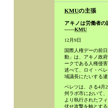
KMU
の主張
アキノは労働者の
――
KMU
12月9日
国際人権デーの前日
動」は、アキノ政府
ークである人権侵害
述べて、ロイ・ベレ
域議長にたいする逮
ベレツは、さる4月
州ラボ市において、
より執行されたフィ
伏せ攻撃を軸とする