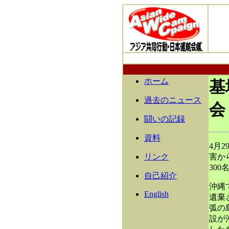
ホーム
基
過去のニュース
会
闘いの記録
資料
4月
リンク
害か
30
自己紹介
沖縄
English
遺棄
弧の
設が