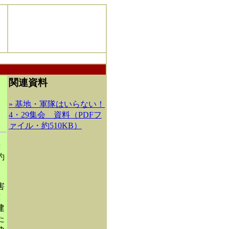
関連資料
» 基地・軍隊はいらない！
4・29集会 資料（PDFフ
ァイル・約510KB）
殺
約
害
球
建
た