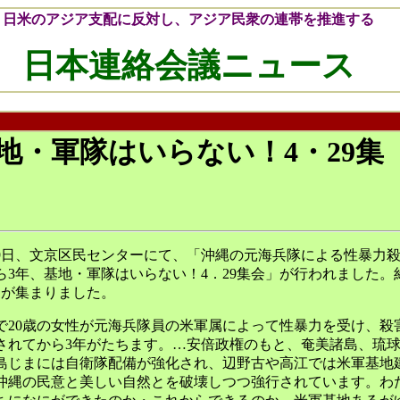
日米のアジア支配に反対し、アジア民衆の連帯を推進する
日本連絡会議ニュース
地・軍隊はいらない！4・29集
29日、文京区民センターにて、「沖縄の元海兵隊による性暴力
ら3年、基地・軍隊はいらない！4．29集会」が行われました。
0名が集まりました。
で20歳の女性が元海兵隊員の米軍属によって性暴力を受け、殺
されてから3年がたちます。…安倍政権のもと、奄美諸島、琉
島じまには自衛隊配備が強化され、辺野古や高江では米軍基地
沖縄の民意と美しい自然とを破壊しつつ強行されています。わ