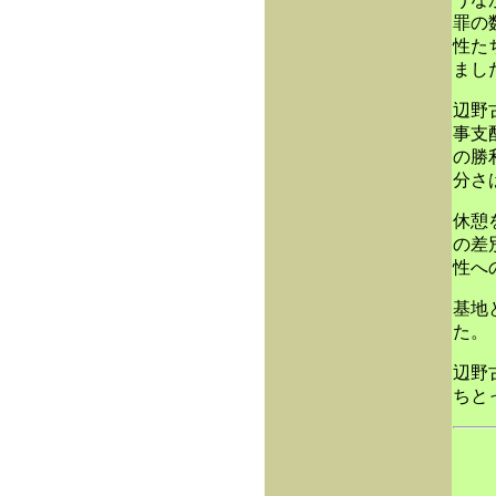
罪の
性た
まし
辺野
事支
の勝
分さ
休憩
の差
性へ
基地
た。
辺野
ちと