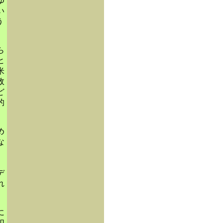
ゆ
い
う
ら
ヒ
米
政
ど
的
め
な
デ
れ
に
犯