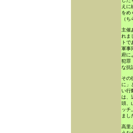
した
えに
をめ
（ち
主催
れま
トで
軍事
府に
犯罪
な抗
その
に」
い行
は、
頭、
ッチ
まし
高里
うな