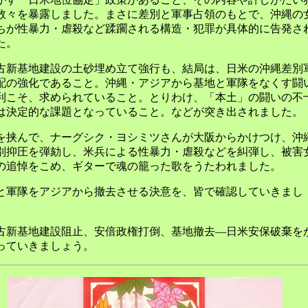
数々を暴露しました。まさに差別と軍事占領のもとで、沖縄の
ちが性暴力・虐殺など蹂躙される構造・犯罪が具体的に告発さ
た。
古新基地建設の土砂埋め立て強行も、結局は、日米の沖縄差別
配の強化であること。沖縄・アジアから基地と軍隊をなくす闘
利こそ、求められていること。とりわけ、「本土」の闘いの不
は決定的な課題となっていること。などが突き出されました。
を挟んで、ナーグシク・ヨシミツさんが大阪からかけつけ、沖
別抑圧を弾劾し、米兵による性暴力・虐殺などを糾弾し、被害
の追悼をこめ、ギターで魂の籠った歌をうたわれました。
と軍隊をアジアから撤去させる決意を、皆で確認していきまし
古新基地建設阻止、安倍政権打倒、基地撤去―日米安保破棄を
っていきましょう。