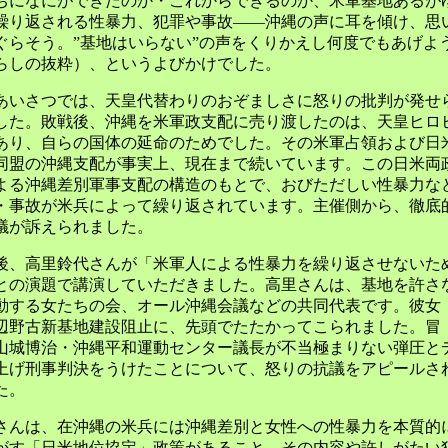
ちになにができたのか・これからできるのか、米軍基地あるが
繰り返される性暴力、犯罪や事故――沖縄の声に耳を傾け、思
ぐらそう。”基地はいらない”の声をくりかえし何度でもあげよ
らしの抜粋）、というよびかけでした。
あいさつでは、天皇代替わりのおぞましさに怒りの批判が発せ
した。敗戦後、沖縄を米軍政支配に売り渡したのは、天皇ヒロ
あり、自らの国体の延命のためでした。その米軍占領および日
同盟の沖縄支配が事実上、現在まで続いています。この日米両
よる沖縄差別軍事支配の構造のもとで、おびただしい性暴力な
・事故が米兵によって繰り返されています。主催側から、徹底
議が訴えられました。
後、高里鈴代さんが「米軍人による性暴力を繰り返させないた
との演題で講演していただきました。高里さんは、基地を許さ
動する女たちの会、オール沖縄会議などの共同代表です。彼女
辺野古新基地建設阻止に、先頭でたたかってこられました。冒
山城博治・沖縄平和運動センター議長が不当極まりない弾圧と
上げ刑事判決をうけたことについて、怒りの抗議をアピールさ
た。
さんは、在沖縄の米兵には沖縄差別と女性への性暴力を本質的
がす「日米地位協定」政策があること、その内容や許しがたい